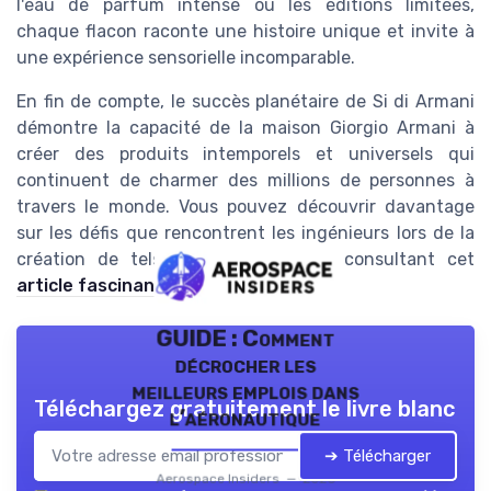
l'eau de parfum intense ou les éditions limitées,
chaque flacon raconte une histoire unique et invite à
une expérience sensorielle incomparable.
En fin de compte, le succès planétaire de Si di Armani
démontre la capacité de la maison Giorgio Armani à
créer des produits intemporels et universels qui
continuent de charmer des millions de personnes à
travers le monde. Vous pouvez découvrir davantage
sur les défis que rencontrent les ingénieurs lors de la
création de tels chefs-d'œuvre en consultant cet
article fascinant
.
GUIDE : Comment
décrocher les
meilleurs emplois dans
Téléchargez gratuitement le livre blanc
l’aéronautique
➔ Télécharger
Aerospace Insiders — 2026