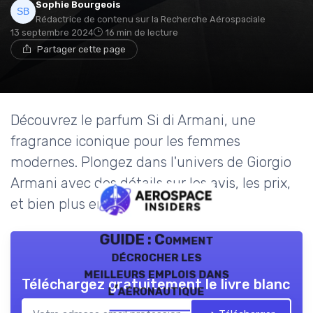
Sophie Bourgeois
Rédactrice de contenu sur la Recherche Aérospaciale
13 septembre 2024
16 min de lecture
Partager cette page
Découvrez le parfum Si di Armani, une
fragrance iconique pour les femmes
modernes. Plongez dans l'univers de Giorgio
Armani avec des détails sur les avis, les prix,
et bien plus encore.
GUIDE : Comment
décrocher les
meilleurs emplois dans
Téléchargez gratuitement le livre blanc
l’aéronautique