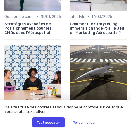
•
•
Gestion de carrière
18/01/2025
Lifestyle
17/03/2025
Stratégies Avancées de
Comment le Storytelling
Positionnement pour les
Immersif change-t-il le Jeu
CMOs dans l'Aérospatial
en Marketing Aérospatial?
•
•
Salaire
19/05/2025
Lifestyle
10/01/2025
Ce site utilise des cookies et vous donne le contrôle sur ceux que
vous souhaitez activer
Quel est le Véritable Salaire
Cultivez L'Excellence Dans
des Stratèges Marketing
L'Aérospatiale: Forgez le
Tout accepter
Personnaliser
dans l'Aérospatial?
Leadership Marketing de
Demain