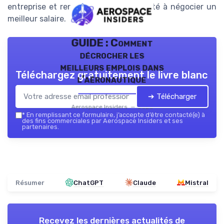
entreprise et renforçant votre capacité à négocier un
meilleur salaire.
GUIDE : Comment
décrocher les
meilleurs emplois dans
Téléchargez gratuitement le livre blanc
l’aéronautique
➔ Télécharger
Aerospace Insiders — 2026
*
En remplissant ce formulaire, j’accepte d’être contacté(e) à
des fins commerciales par Aerospace Insiders et ses
partenaires.
Résumer
ChatGPT
Claude
Mistral
Recevez les dernières actualités de