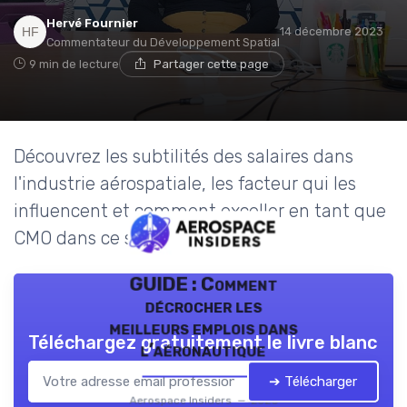
Hervé Fournier
14 décembre 2023
Commentateur du Développement Spatial
9 min de lecture
Partager cette page
Découvrez les subtilités des salaires dans
l'industrie aérospatiale, les facteur qui les
influencent et comment exceller en tant que
CMO dans ce secteur.
GUIDE : Comment
décrocher les
meilleurs emplois dans
Téléchargez gratuitement le livre blanc
l’aéronautique
➔ Télécharger
Aerospace Insiders — 2026