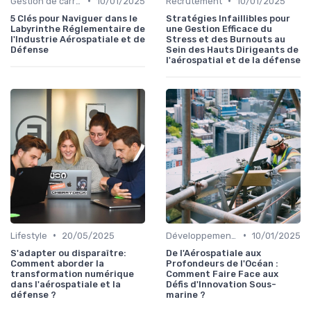
•
•
Gestion de carrière
10/01/2025
Recrutement
10/01/2025
5 Clés pour Naviguer dans le
Stratégies Infaillibles pour
Labyrinthe Réglementaire de
une Gestion Efficace du
l'Industrie Aérospatiale et de
Stress et des Burnouts au
Défense
Sein des Hauts Dirigeants de
l'aérospatial et de la défense
•
•
Lifestyle
20/05/2025
Développement personnel
10/01/2025
S'adapter ou disparaître:
De l'Aérospatiale aux
Comment aborder la
Profondeurs de l'Océan :
transformation numérique
Comment Faire Face aux
dans l'aérospatiale et la
Défis d'Innovation Sous-
défense ?
marine ?