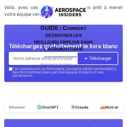
Voilà, avec ces techniques, vous êtes prêt à mener
votre équipe vers les étoiles!
GUIDE : Comment
décrocher les
meilleurs emplois dans
Téléchargez gratuitement le livre blanc
l’aéronautique
➔ Télécharger
Aerospace Insiders — 2026
*
En remplissant ce formulaire, j’accepte d’être contacté(e) à
des fins commerciales par Aerospace Insiders et ses
partenaires.
Résumer
ChatGPT
Claude
Mistral