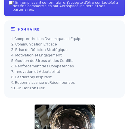
*
En remplissant ce formulaire, j’accepte d’être contacté(e) à
des fins commerciales par Aerospace Insiders et ses
partenaires.
SOMMAIRE
1. Comprendre Les Dynamiques d'Équipe
2. Communication Efficace
3. Prise de Décision Stratégique
4. Motivation et Engagement
5. Gestion du Stress et des Conflits
6. Renforcement des Compétences
7. Innovation et Adaptabilité
8. Leadership Inspirant
9. Reconnaissance et Récompenses
10. Un Horizon Clair