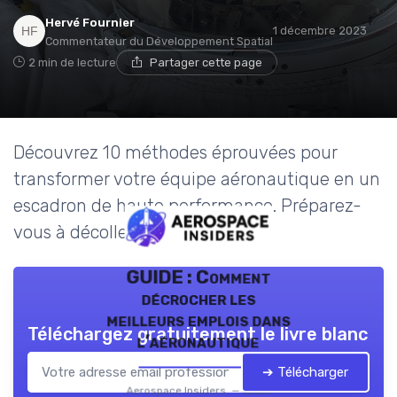
Hervé Fournier
1 décembre 2023
Commentateur du Développement Spatial
2 min de lecture
Partager cette page
Découvrez 10 méthodes éprouvées pour
transformer votre équipe aéronautique en un
escadron de haute performance. Préparez-
vous à décoller vers le succès!
GUIDE : Comment
décrocher les
meilleurs emplois dans
Téléchargez gratuitement le livre blanc
l’aéronautique
➔ Télécharger
Aerospace Insiders — 2026