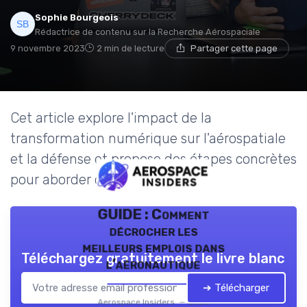
Sophie Bourgeois
Rédactrice de contenu sur la Recherche Aérospaciale
9 novembre 2023
2 min de lecture
Partager cette page
Cet article explore l'impact de la
transformation numérique sur l'aérospatiale
et la défense et propose des étapes concrètes
pour aborder ce changement.
GUIDE : Comment
décrocher les
meilleurs emplois dans
Téléchargez gratuitement le livre blanc
l’aéronautique
➔ Télécharger
Aerospace Insiders — 2026