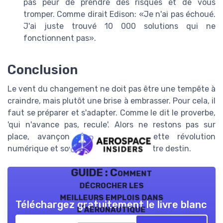
pas peur de prendre des risques et de vous
tromper. Comme dirait Edison: «Je n'ai pas échoué.
J'ai juste trouvé 10 000 solutions qui ne
fonctionnent pas».
Conclusion
Le vent du changement ne doit pas être une tempête à
craindre, mais plutôt une brise à embrasser. Pour cela, il
faut se préparer et s'adapter. Comme le dit le proverbe,
'qui n'avance pas, recule'. Alors ne restons pas sur
place, avançons ensemble vers cette révolution
numérique et soyons les maîtres de notre destin.
GUIDE : Comment
décrocher les
meilleurs emplois dans
Téléchargez gratuitement le livre blanc
l’aéronautique