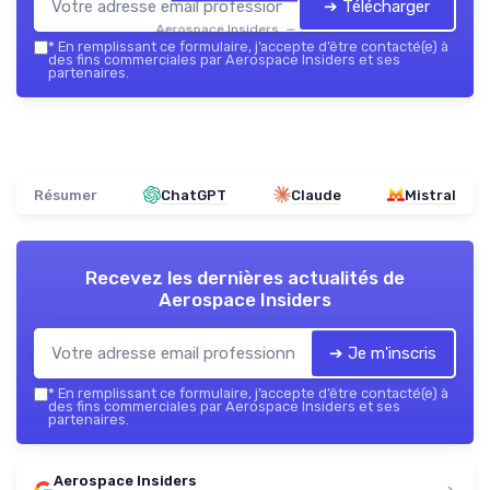
➔ Télécharger
Aerospace Insiders — 2026
*
En remplissant ce formulaire, j’accepte d’être contacté(e) à
des fins commerciales par Aerospace Insiders et ses
partenaires.
Résumer
ChatGPT
Claude
Mistral
Recevez les dernières actualités de
Aerospace Insiders
➔ Je m'inscris
*
En remplissant ce formulaire, j’accepte d’être contacté(e) à
des fins commerciales par Aerospace Insiders et ses
partenaires.
Aerospace Insiders