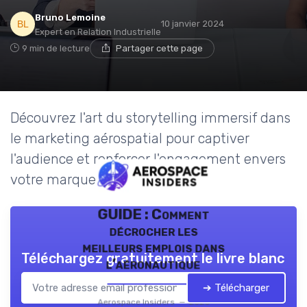
Bruno Lemoine
10 janvier 2024
Expert en Relation Industrielle
9 min de lecture
Partager cette page
Découvrez l'art du storytelling immersif dans
le marketing aérospatial pour captiver
l'audience et renforcer l'engagement envers
votre marque.
GUIDE : Comment
décrocher les
meilleurs emplois dans
Téléchargez gratuitement le livre blanc
l’aéronautique
➔ Télécharger
Aerospace Insiders — 2026