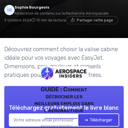
Sophie Bourgeois
Rédactrice de contenu sur la Recherche Aérospaciale
9 octobre 2024
15 min de lecture
Partager cette page
Découvrez comment choisir la valise cabine
idéale pour vos voyages avec EasyJet.
Dimensions, prix, couleurs et conseils
pratiques pour un voyage sans stress.
GUIDE : Comment
décrocher les
meilleurs emplois dans
Téléchargez gratuitement le livre blanc
l’aéronautique
➔ Télécharger
Aerospace Insiders — 2026