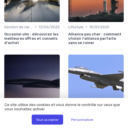
•
•
Gestion de carrière
12/06/2025
Lifestyle
10/01/2025
Occasion ulm : découvrez les
Alliance pas cher : comment
meilleures offres et conseils
choisir l'alliance parfaite
d'achat
sans se ruiner
Ce site utilise des cookies et vous donne le contrôle sur ceux que
vous souhaitez activer
•
•
Lifestyle
12/06/2025
Formation
12/06/2025
Tout accepter
Personnaliser
La photographie aviation :
Le parcours des cadets air
une passion entre ciel et
france : une formation