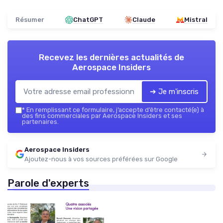
Résumer
ChatGPT
Claude
Mistral
Recevez les dernières actualités de
Aerospace Insiders
➔ Je m'inscris
*
En remplissant ce formulaire, j’accepte d’être contacté(e) à
des fins commerciales par Aerospace Insiders et ses
partenaires.
Aerospace Insiders
Ajoutez-nous à vos sources préférées sur Google
Parole d'experts