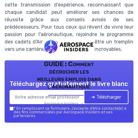
cette transmission d'expérience, reconnaissant que
chaque candidat peut améliorer ses chances de
réussite grâce aux conseils avisés de ses
prédécesseurs. Pour tous ceux qui rêvent de vivre leur
passion pour l'aéronautique, rejoindre le programme
des cadets d'Air France pourrait bien être un tremplin
vers une carrière riche en expériences incroyables.
GUIDE : Comment
décrocher les
meilleurs emplois dans
Téléchargez gratuitement le livre blanc
l’aéronautique
➔ Télécharger
Aerospace Insiders — 2026
*
En remplissant ce formulaire, j’accepte d’être contacté(e) à
des fins commerciales par Aerospace Insiders et ses
partenaires.