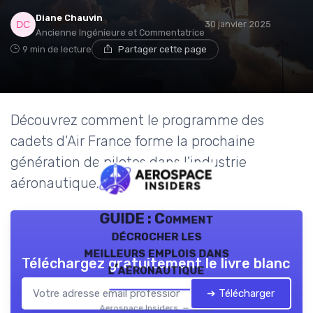
Diane Chauvin
30 janvier 2025
Ancienne Ingénieure et Commentatrice
9 min de lecture
Partager cette page
Découvrez comment le programme des
cadets d'Air France forme la prochaine
génération de pilotes dans l'industrie
aéronautique.
GUIDE : Comment
décrocher les
meilleurs emplois dans
Téléchargez gratuitement le livre blanc
l’aéronautique
➔ Télécharger
Aerospace Insiders — 2026