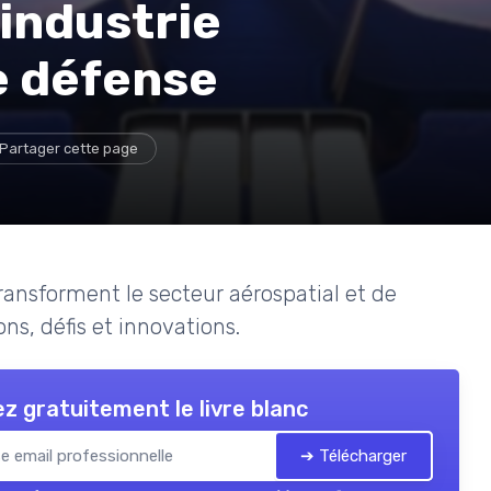
'industrie
e défense
Partager cette page
ansforment le secteur aérospatial et de
ns, défis et innovations.
z gratuitement le livre blanc
➔ Télécharger