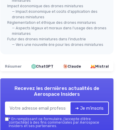
miniatures
Impact économique des drones miniatures
— Impact économique et coûts d'application des
drones miniatures
Réglementation et éthique des drones miniatures
— Aspects légaux et moraux dans l'usage des drones
miniatures
Futur des drones miniatures dans l'industrie
— Vers une nouvelle ère pour les drones miniatures
Résumer
ChatGPT
Claude
Mistral
Recevez les dernières actualités de
Aerospace Insiders
➔ Je m'inscris
*
En remplissant ce formulaire, j’accepte d’être
contacté(e) à des fins commerciales par Aerospace
Insiders et ses partenaires.