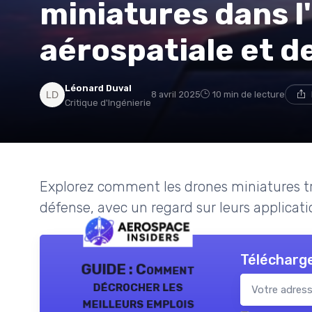
miniatures dans l
aérospatiale et d
Léonard Duval
8 avril 2025
10 min de lecture
Critique d'Ingénierie
Explorez comment les drones miniatures tr
défense, avec un regard sur leurs applicatio
Télécharge
GUIDE : Comment
décrocher les
meilleurs emplois