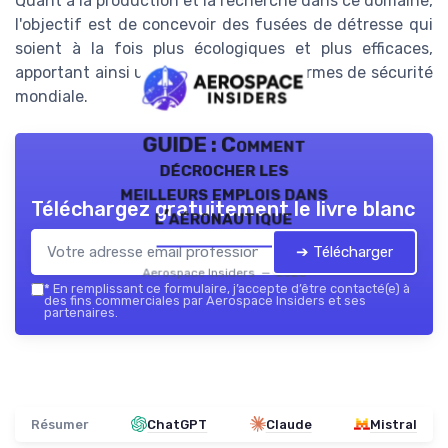
Quant à la production et la recherche dans ce domaine,
l'objectif est de concevoir des fusées de détresse qui
soient à la fois plus écologiques et plus efficaces,
apportant ainsi un précieux gain en termes de sécurité
mondiale.
GUIDE : Comment
décrocher les
meilleurs emplois dans
Téléchargez gratuitement le livre blanc
l’aéronautique
➔ Télécharger
Aerospace Insiders — 2026
*
En remplissant ce formulaire, j’accepte d’être contacté(e) à
des fins commerciales par Aerospace Insiders et ses
partenaires.
Résumer
ChatGPT
Claude
Mistral