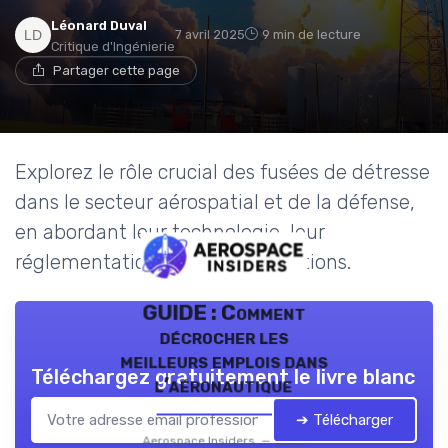
Léonard Duval
7 avril 2025
9 min de lecture
Critique d'Ingénierie
Partager cette page
Explorez le rôle crucial des fusées de détresse
dans le secteur aérospatial et de la défense,
en abordant leur technologie, leur
réglementation et leurs applications.
GUIDE : Comment
décrocher les
meilleurs emplois dans
Téléchargez gratuitement le livre blanc
l’aéronautique
➔ Télécharger
Aerospace Insiders — 2026