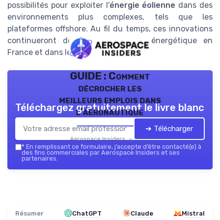
possibilités pour exploiter l'
énergie éolienne
dans des
environnements plus complexes, tels que les
plateformes offshore. Au fil du temps, ces innovations
continueront de façonner l'avenir énergétique en
France et dans le monde.
GUIDE : Comment
décrocher les
meilleurs emplois dans
Téléchargez gratuitement le livre blanc
l’aéronautique
➔ Télécharger
Aerospace Insiders — 2026
*
En remplissant ce formulaire, j’accepte d’être contacté(e) à
des fins commerciales par Aerospace Insiders et ses
partenaires.
Résumer
ChatGPT
Claude
Mistral