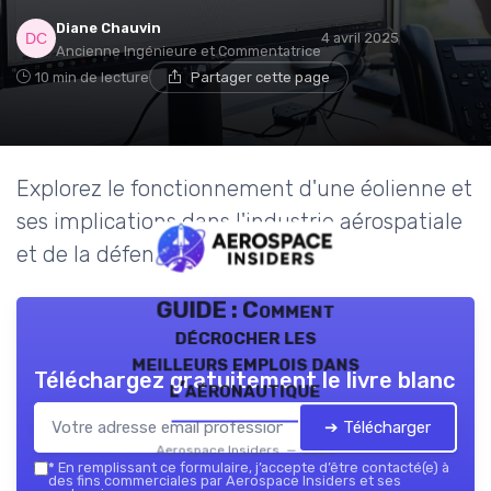
Diane Chauvin
4 avril 2025
Ancienne Ingénieure et Commentatrice
10 min de lecture
Partager cette page
Explorez le fonctionnement d'une éolienne et
ses implications dans l'industrie aérospatiale
et de la défense.
GUIDE : Comment
décrocher les
meilleurs emplois dans
Téléchargez gratuitement le livre blanc
l’aéronautique
➔ Télécharger
Aerospace Insiders — 2026
*
En remplissant ce formulaire, j’accepte d’être contacté(e) à
des fins commerciales par Aerospace Insiders et ses