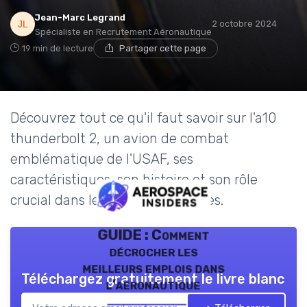
Jean-Marc Legrand
2 octobre 2024
Spécialiste en Recrutement Aéronautique
19 min de lecture
Partager cette page
Découvrez tout ce qu'il faut savoir sur l'a10
thunderbolt 2, un avion de combat
emblématique de l'USAF, ses
caractéristiques, son histoire et son rôle
crucial dans les conflits modernes.
GUIDE : Comment
décrocher les
meilleurs emplois dans
Téléchargez gratuitement le livre blanc
l’aéronautique