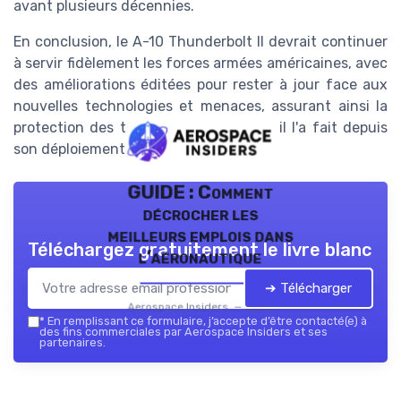
avant plusieurs décennies.
En conclusion, le A-10 Thunderbolt II devrait continuer
à servir fidèlement les forces armées américaines, avec
des améliorations éditées pour rester à jour face aux
nouvelles technologies et menaces, assurant ainsi la
protection des troupes au sol comme il l'a fait depuis
son déploiement initial.
GUIDE : Comment
décrocher les
meilleurs emplois dans
Téléchargez gratuitement le livre blanc
l’aéronautique
➔ Télécharger
Aerospace Insiders — 2026
*
En remplissant ce formulaire, j’accepte d’être contacté(e) à
des fins commerciales par Aerospace Insiders et ses
partenaires.