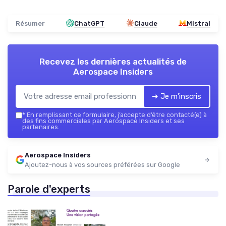
Résumer
ChatGPT
Claude
Mistral
Recevez les dernières actualités de
Aerospace Insiders
➔ Je m'inscris
*
En remplissant ce formulaire, j’accepte d’être contacté(e) à
des fins commerciales par Aerospace Insiders et ses
partenaires.
Aerospace Insiders
Ajoutez-nous à vos sources préférées sur Google
Parole d'experts