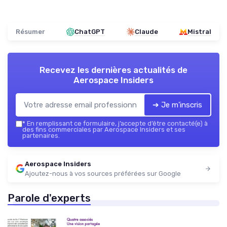
Résumer
ChatGPT
Claude
Mistral
Recevez les dernières actualités de
Aerospace Insiders
➔ Je m'inscris
*
En remplissant ce formulaire, j’accepte d’être contacté(e) à
des fins commerciales par Aerospace Insiders et ses
partenaires.
Aerospace Insiders
Ajoutez-nous à vos sources préférées sur Google
Parole d'experts