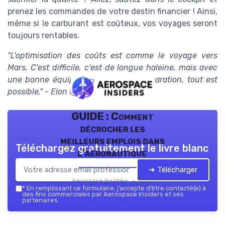
prenez les commandes de votre destin financier ! Ainsi,
même si le carburant est coûteux, vos voyages seront
toujours rentables.
"L'optimisation des coûts est comme le voyage vers
Mars. C'est difficile, c'est de longue haleine, mais avec
une bonne équipe et une bonne préparation, tout est
possible." - Elon Musk
GUIDE : Comment
décrocher les
meilleurs emplois dans
Téléchargez gratuitement le livre blanc
l’aéronautique
➔ Télécharger
Aerospace Insiders — 2026
*
En remplissant ce formulaire, j’accepte d’être contacté(e) à
des fins commerciales par Aerospace Insiders et ses
partenaires.