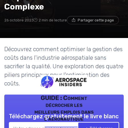
Complexe
26 octobre 2023
2 min de lecture
Partager cette page
Découvrez comment optimiser la gestion des
coûts dans l'industrie aérospatiale sans
sacrifier la qualité. Une exploration des quatre
piliers principaux pour l'optimisation des
coûts.
GUIDE : Comment
décrocher les
meilleurs emplois dans
Téléchargez gratuitement le livre blanc
l’aéronautique