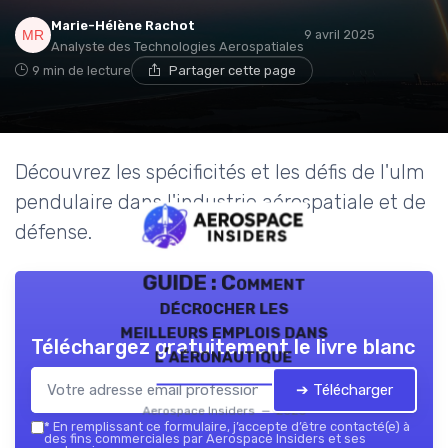
Marie-Hélène Rachot
9 avril 2025
Analyste des Technologies Aerospatiales
9 min de lecture
Partager cette page
Découvrez les spécificités et les défis de l'ulm
pendulaire dans l'industrie aérospatiale et de
défense.
GUIDE : Comment
décrocher les
meilleurs emplois dans
Téléchargez gratuitement le livre blanc
l’aéronautique
➔ Télécharger
Aerospace Insiders — 2026
*
En remplissant ce formulaire, j’accepte d’être contacté(e) à
des fins commerciales par Aerospace Insiders et ses