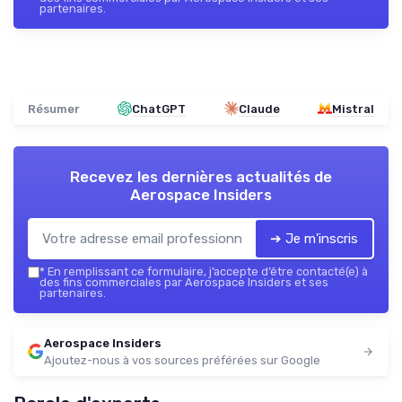
partenaires.
Résumer
ChatGPT
Claude
Mistral
Recevez les dernières actualités de
Aerospace Insiders
➔ Je m'inscris
*
En remplissant ce formulaire, j’accepte d’être contacté(e) à
des fins commerciales par Aerospace Insiders et ses
partenaires.
Aerospace Insiders
Ajoutez-nous à vos sources préférées sur Google