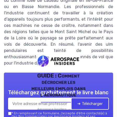
ou comme idée de cadeau originale en Île-de-France
ou en Basse Normandie. Les professionnels de
l'industrie continuent de travailler à la création
d'appareils toujours plus performants, et l'intérêt pour
ces machines ne cesse de croître, notamment dans
des régions telles que le Mont Saint Michel ou le Pays
de la Loire où le paysage se prête parfaitement aux
vols de découverte. En résumé, l'avenir des ulm
pendulaires est teinté de possibilités
enthousiasmantes tant pour les passionnés de vol que
pour l'industrie de la défense.
GUIDE : Comment
décrocher les
meilleurs emplois dans
Téléchargez gratuitement le livre blanc
l’aéronautique
➔ Télécharger
Aerospace Insiders — 2026
*
En remplissant ce formulaire, j’accepte d’être contacté(e) à
des fins commerciales par Aerospace Insiders et ses