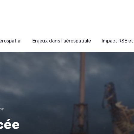
érospatial
Enjeux dans l'aérospatiale
Impact RSE et 
ion
ncée