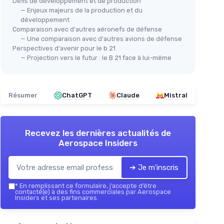
Défis de développement et de production
— Enjeux majeurs de la production et du
développement
Comparaison avec d'autres aéronefs de défense
— Une comparaison avec d'autres avions de défense
Perspectives d'avenir pour le b 21
— Projection vers le futur : le B 21 face à lui-même
Résumer
ChatGPT
Claude
Mistral
Recevez les dernières actualités de
Aerospace Insiders
➔ Je m'inscris
*
En remplissant ce formulaire, j’accepte d’être
contacté(e) à des fins commerciales par Aerospace
Insiders et ses partenaires.