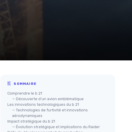
SOMMAIRE
Comprendre le b 21
— Découverte d'un avion emblématique
Les innovations technologiques du b 21
— Technologies de furtivité et innovations
aérodynamiques
Impact stratégique du b 21
— Évolution stratégique et implications du Raider