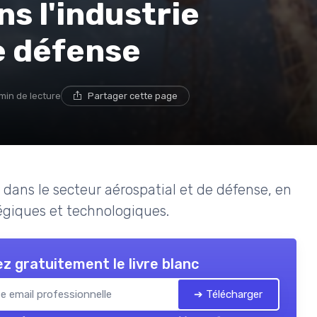
s l'industrie
e défense
min de lecture
Partager cette page
1 dans le secteur aérospatial et de défense, en
tégiques et technologiques.
z gratuitement le livre blanc
➔ Télécharger