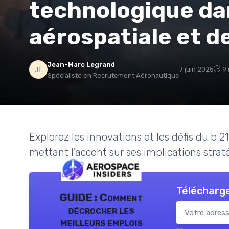
technologique dan
aérospatiale et d
Jean-Marc Legrand
7 juin 2025
9 
Spécialiste en Recrutement Aéronautique
Explorez les innovations et les défis du b 2
mettant l'accent sur ses implications stra
Télécharge
GUIDE : Comment
décrocher les
meilleurs emplois