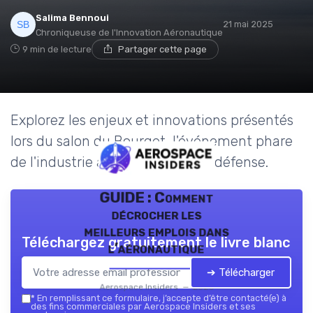
Salima Bennoui
21 mai 2025
Chroniqueuse de l'Innovation Aéronautique
9 min de lecture
Partager cette page
Explorez les enjeux et innovations présentés
lors du salon du Bourget, l'événement phare
de l'industrie aérospatiale et de défense.
GUIDE : Comment
décrocher les
meilleurs emplois dans
Téléchargez gratuitement le livre blanc
l’aéronautique
➔ Télécharger
Aerospace Insiders — 2026
*
En remplissant ce formulaire, j’accepte d’être contacté(e) à
des fins commerciales par Aerospace Insiders et ses