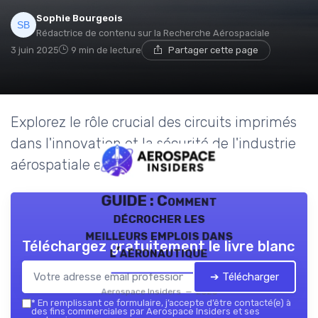
Sophie Bourgeois
Rédactrice de contenu sur la Recherche Aérospaciale
3 juin 2025
9 min de lecture
Partager cette page
Explorez le rôle crucial des circuits imprimés
dans l'innovation et la sécurité de l'industrie
aérospatiale et de défense.
GUIDE : Comment
décrocher les
meilleurs emplois dans
Téléchargez gratuitement le livre blanc
l’aéronautique
➔ Télécharger
Aerospace Insiders — 2026
*
En remplissant ce formulaire, j’accepte d’être contacté(e) à
des fins commerciales par Aerospace Insiders et ses