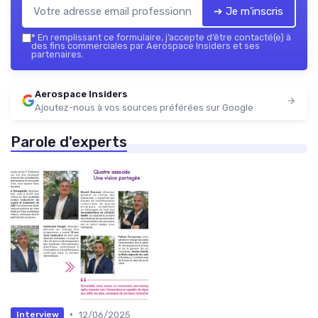
➔ Je m'inscris
*
En remplissant ce formulaire, j’accepte d’être contacté(e) à
des fins commerciales par Aerospace Insiders et ses
partenaires.
Aerospace Insiders
Ajoutez-nous à vos sources préférées sur Google
Parole d'experts
•
12/06/2025
Interview