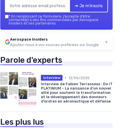
➔ Je m'inscris
*
En remplissant ce formulaire, j’accepte d’être
contacté(e) à des fins commerciales par Aerospace
Insiders et ses partenaires.
Aerospace Insiders
Ajoutez-nous à vos sources préférées sur Google
Parole d'experts
•
12/06/2025
Interview
Interview de Fabien Terrassoux : Do iT
PLATINIUM - La naissance d’un nouvel
allié pour soutenir la transformation
et le développement des donneurs
d’ordres en aéronautique et défense
Les plus lus