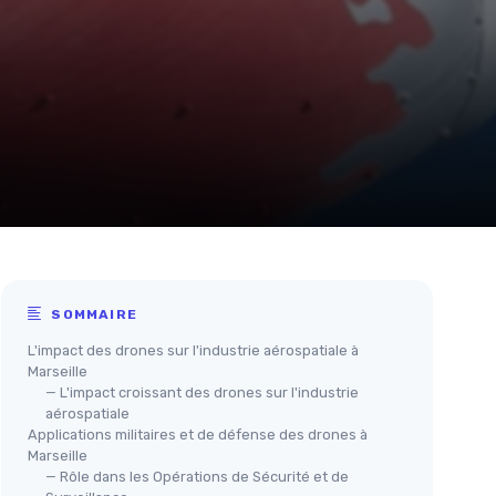
SOMMAIRE
L'impact des drones sur l'industrie aérospatiale à
Marseille
— L'impact croissant des drones sur l'industrie
aérospatiale
Applications militaires et de défense des drones à
Marseille
— Rôle dans les Opérations de Sécurité et de