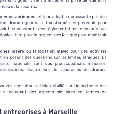
gles en vigueur visent à encadrer la
prise de vue
et la
rivée et la sécurité.
de vues aériennes
, et leur adoption croissante par des
ion drone
rigoureuse, transformée en prérequis pour
 l'évolution constante des réglementations demande aux
légales, tant pour le respect des lois que pour maintenir
rones lasers
ou la
location mavic
pour des activités
ut en posant des questions sur les limites éthiques. La
urité nationale sont des préoccupations majeures,
innovations, illustré lors de spectacles de
drones
,
vez consulter l'article détaillé sur l'importance des
iale, couvrant des aspects similaires en termes de
t entreprises à Marseille