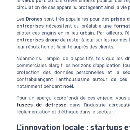
le
vieux port
ou lors d'événements publics. Les rè
circulation de ces appareils, protégeant ainsi la vie p
Les
Drones
sont très populaires pour des
prises 
entreprises
nécessitent au préalable une
format
piloter ces engins en milieu urbain. Par ailleurs,
entreprises drone
de rester à jour sur les normes 
leur réputation et fiabilité auprès des clients.
Néanmoins, l'emploi de dispositifs tels que les
d
commerciales élargit les horizons d'application to
protection des données personnelles et la séc
contrebalançant l'enthousiasme autour de ces 
notamment pendant
noël
.
Pour un aperçu approfondi de ces enjeux, vous pou
fusees de detresse
dans l'industrie aérospat
réglementation et d'éthique dans le secteur.
L'innovation locale : startups e