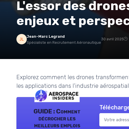
L'essor des drones
enjeux et perspec
Jean-Marc Legrand
30 avril 2025
Spécialiste en Recrutement Aéronautique
Explorez comment les drones transforment 
les applications dans l'industrie aérospatia
Télécharge
GUIDE : Comment
décrocher les
meilleurs emplois