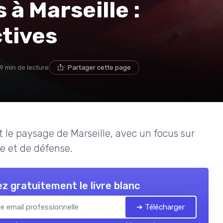
 à Marseille :
tives
9 min de lecture
Partager cette page
le paysage de Marseille, avec un focus sur
le et de défense.
z gratuitement le livre blanc
➔ Télécharger