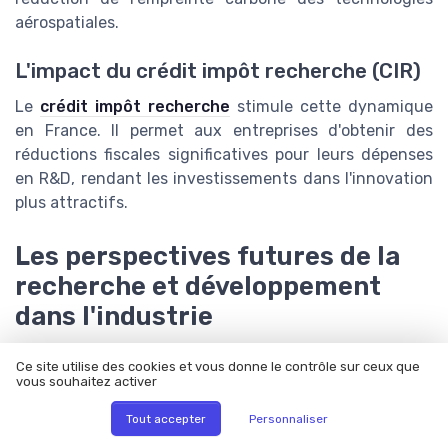
aérospatiales.
L'impact du crédit impôt recherche (CIR)
Le
crédit impôt recherche
stimule cette dynamique
en France. Il permet aux entreprises d'obtenir des
réductions fiscales significatives pour leurs dépenses
en R&D, rendant les investissements dans l'innovation
plus attractifs.
Les perspectives futures de la
recherche et développement
dans l'industrie
Ce site utilise des cookies et vous donne le contrôle sur ceux que
Les avancées technologiques à l'horizon
vous souhaitez activer
Dans un futur proche, la
recherche et
Tout accepter
Personnaliser
développement r&d
dans l'industrie aérospatiale et de