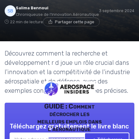
Salima Bennoui
3 septembre 2024
Chroniqueuse de l'Innovation Aéronautique
22 min de lecture
Partager cette page
Découvrez comment la recherche et
développement r d joue un rôle crucial dans
l'innovation et la compétitivité de l'industrie
aérospatiale et de défense, avec des
exemples concrets et des données précises.
GUIDE : Comment
décrocher les
meilleurs emplois dans
Téléchargez gratuitement le livre blanc
l’aéronautique