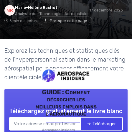
Marie-Hélène Rachot
17 décembre 2023
Analyste des Technologies Aerospatiales
8 min de lecture
Partager cette page
Explorez les techniques et statistiques clés
de l'hyperpersonnalisation dans le marketing
aérospatial pour engager efficacement votre
clientèle cible.
GUIDE : Comment
décrocher les
meilleurs emplois dans
Téléchargez gratuitement le livre blanc
l’aéronautique
➔ Télécharger
Aerospace Insiders — 2026