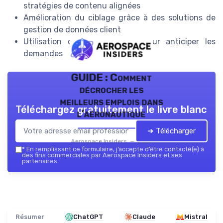
stratégies de contenu alignées
Amélioration du ciblage grâce à des solutions de
gestion de données client
Utilisation d'outils prédictifs pour anticiper les
demandes
GUIDE : Comment
décrocher les
meilleurs emplois dans
Téléchargez gratuitement le livre blanc
l’aéronautique
➔ Télécharger
Aerospace Insiders — 2026
*
En remplissant ce formulaire, j’accepte d’être contacté(e) à
des fins commerciales par Aerospace Insiders et ses
partenaires.
Résumer
ChatGPT
Claude
Mistral