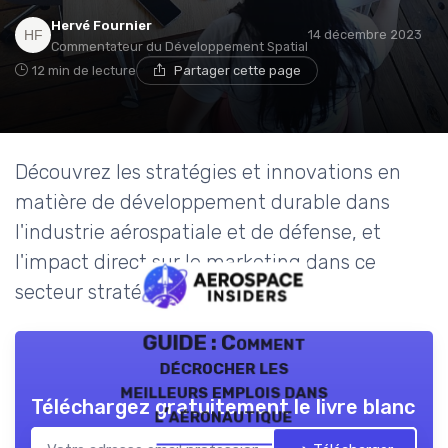
Hervé Fournier
14 décembre 2023
Commentateur du Développement Spatial
12 min de lecture
Partager cette page
Découvrez les stratégies et innovations en
matière de développement durable dans
l'industrie aérospatiale et de défense, et
l'impact direct sur le marketing dans ce
secteur stratégique.
GUIDE : Comment
décrocher les
meilleurs emplois dans
Téléchargez gratuitement le livre blanc
l’aéronautique