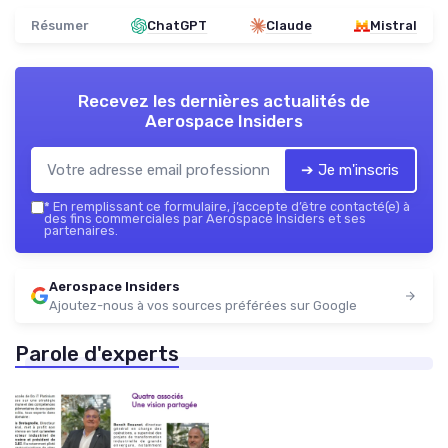
Résumer
ChatGPT
Claude
Mistral
Recevez les dernières actualités de
Aerospace Insiders
➔ Je m'inscris
*
En remplissant ce formulaire, j’accepte d’être contacté(e) à
des fins commerciales par Aerospace Insiders et ses
partenaires.
Aerospace Insiders
Ajoutez-nous à vos sources préférées sur Google
Parole d'experts