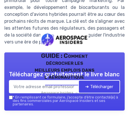
primordial pour toute campagne marketing. Par
exemple, le développement de biocarburants ou la
conception d'avions hybrides pourrait être au cœur des
prochains récits de marque. La clé est de s'aligner avec
les attentes futures des régulateurs, des passagers et
de la société dans son ensemble, pour guider l'industrie
vers une ère de prospérité plus verte.
GUIDE : Comment
décrocher les
meilleurs emplois dans
Téléchargez gratuitement le livre blanc
l’aéronautique
➔ Télécharger
Aerospace Insiders — 2026
*
En remplissant ce formulaire, j’accepte d’être contacté(e) à
des fins commerciales par Aerospace Insiders et ses
partenaires.