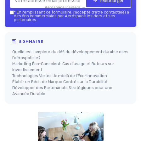
➔ Télécharger
Aerospace Insiders — 2026
*
En remplissant ce formulaire, j’accepte d’être contacté(e) à
des fins commerciales par Aerospace Insiders et ses
partenaires.
SOMMAIRE
Quelle est l'ampleur du défi du développement durable dans
l'aérospatiale?
Marketing Éco-Conscient: Cas d'usage et Retours sur
Investissement
Technologies Vertes: Au-delà de l'Éco-Innovation
Établir un Récit de Marque Centré sur la Durabilité
Développer des Partenariats Stratégiques pour une
Avancée Durable