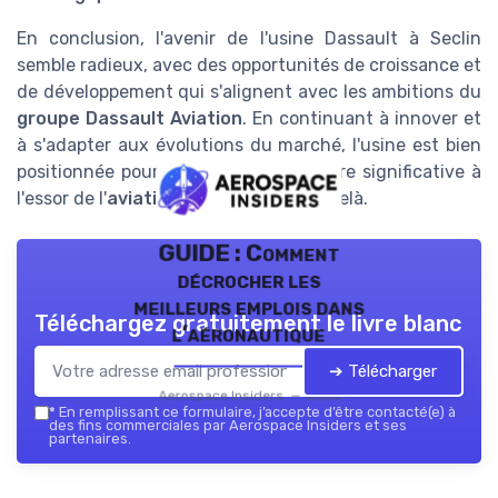
En conclusion, l'avenir de l'usine Dassault à Seclin
semble radieux, avec des opportunités de croissance et
de développement qui s'alignent avec les ambitions du
groupe Dassault Aviation
. En continuant à innover et
à s'adapter aux évolutions du marché, l'usine est bien
positionnée pour contribuer de manière significative à
l'essor de l'
aviation en France
et au-delà.
GUIDE : Comment
décrocher les
meilleurs emplois dans
Téléchargez gratuitement le livre blanc
l’aéronautique
➔ Télécharger
Aerospace Insiders — 2026
*
En remplissant ce formulaire, j’accepte d’être contacté(e) à
des fins commerciales par Aerospace Insiders et ses
partenaires.