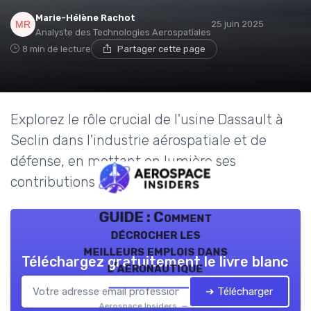
Marie-Hélène Rachot
25 juin 2025
Analyste des Technologies Aerospatiales
8 min de lecture
Partager cette page
Explorez le rôle crucial de l'usine Dassault à
Seclin dans l'industrie aérospatiale et de
défense, en mettant en lumière ses
contributions et défis.
GUIDE : Comment
décrocher les
meilleurs emplois dans
Téléchargez gratuitement le livre blanc
l’aéronautique
➔ Télécharger
Aerospace Insiders — 2026