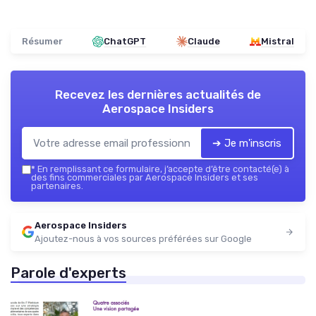
Résumer
ChatGPT
Claude
Mistral
Recevez les dernières actualités de
Aerospace Insiders
➔ Je m'inscris
*
En remplissant ce formulaire, j’accepte d’être contacté(e) à
des fins commerciales par Aerospace Insiders et ses
partenaires.
Aerospace Insiders
Ajoutez-nous à vos sources préférées sur Google
Parole d'experts