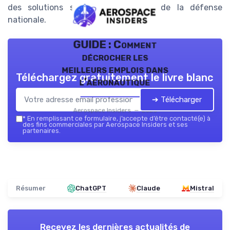
des solutions spatiales au service de la défense
nationale.
GUIDE : Comment
décrocher les
meilleurs emplois dans
Téléchargez gratuitement le livre blanc
l’aéronautique
➔ Télécharger
Aerospace Insiders — 2026
*
En remplissant ce formulaire, j’accepte d’être contacté(e) à
des fins commerciales par Aerospace Insiders et ses
partenaires.
Résumer
ChatGPT
Claude
Mistral
Recevez les dernières actualités de