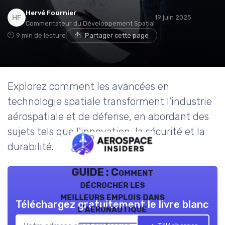
Hervé Fournier
19 juin 2025
Commentateur du Développement Spatial
9 min de lecture
Partager cette page
Explorez comment les avancées en
technologie spatiale transforment l'industrie
aérospatiale et de défense, en abordant des
sujets tels que l'innovation, la sécurité et la
durabilité.
GUIDE : Comment
décrocher les
meilleurs emplois dans
Téléchargez gratuitement le livre blanc
l’aéronautique