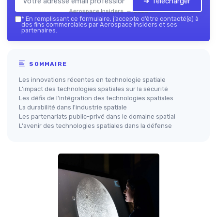
➔ Télécharger
Aerospace Insiders — 2026
*
En remplissant ce formulaire, j’accepte d’être contacté(e) à
des fins commerciales par Aerospace Insiders et ses
partenaires.
SOMMAIRE
Les innovations récentes en technologie spatiale
L'impact des technologies spatiales sur la sécurité
Les défis de l'intégration des technologies spatiales
La durabilité dans l'industrie spatiale
Les partenariats public-privé dans le domaine spatial
L'avenir des technologies spatiales dans la défense