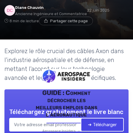
Diane Chauvin
22 juin 2025
Ancienne Ingénieure et Commentatrice
8 min de lecture
Partager cette page
Explorez le rôle crucial des câbles Axon dans
l'industrie aérospatiale et de défense, en
mettant l'accent sur leur technologie
avancée et leurs applications spécifiques.
GUIDE : Comment
décrocher les
meilleurs emplois dans
Téléchargez gratuitement le livre blanc
l’aéronautique
➔ Télécharger
Aerospace Insiders — 2026