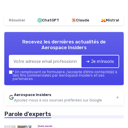
Résumer
ChatGPT
Claude
Mistral
Recevez les dernières actualités de
Aerospace Insiders
➔ Je m'inscris
*
En remplissant ce formulaire, j’accepte d’être contacté(e) à
des fins commerciales par Aerospace Insiders et ses
partenaires.
Aerospace Insiders
Ajoutez-nous à vos sources préférées sur Google
Parole d'experts