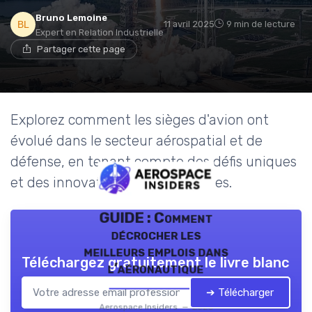
Bruno Lemoine
11 avril 2025
9 min de lecture
Expert en Relation Industrielle
Partager cette page
Explorez comment les sièges d'avion ont
évolué dans le secteur aérospatial et de
défense, en tenant compte des défis uniques
et des innovations technologiques.
GUIDE : Comment
décrocher les
meilleurs emplois dans
Téléchargez gratuitement le livre blanc
l’aéronautique
➔ Télécharger
Aerospace Insiders — 2026