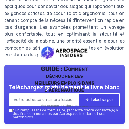
appliquée pour concevoir des sièges qui répondent aux
exigences strictes de sécurité et d'ergonomie, tout en
tenant compte de la nécessité d'intervention rapide en
cas d'urgence. Les avancées promettent un voyage
plus confortable, tout en optimisant la sécurité et
l'efficacité de la cabine, une priorité essentielle pour les
compagnies aériennes face aux attentes en évolution
constante des passagers.
GUIDE : Comment
décrocher les
meilleurs emplois dans
Téléchargez gratuitement le livre blanc
l’aéronautique
➔ Télécharger
Aerospace Insiders — 2026
*
En remplissant ce formulaire, j’accepte d’être contacté(e) à
des fins commerciales par Aerospace Insiders et ses
partenaires.