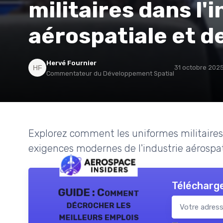
militaires dans l'
aérospatiale et d
Hervé Fournier
31 octobre 202
Commentateur du Développement Spatial
Explorez comment les uniformes militaire
exigences modernes de l'industrie aérospat
Télécharge
GUIDE : Comment
décrocher les
meilleurs emplois