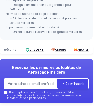
Conception et ergonomie
— Design contemporain et ergonomie pour
l'efficacité
Normes de sécurité et de protection
— Règles de protection et de sécurité pour les
tenues militaires
Impact environnemental et durabilité
— Unifier la durabilité avec les exigences militaires
Résumer
ChatGPT
Claude
Mistral
Recevez les dernières actualités de
Aerospace Insiders
➔ Je m'inscris
*
En remplissant ce formulaire, j’accepte d’être
contacté(e) à des fins commerciales par Aerospace
Insiders et ses partenaires.