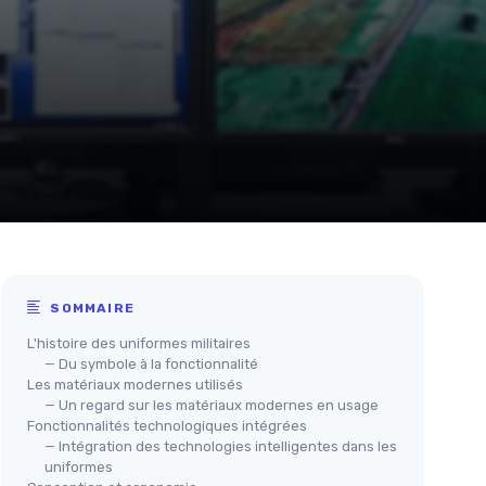
SOMMAIRE
L'histoire des uniformes militaires
— Du symbole à la fonctionnalité
Les matériaux modernes utilisés
— Un regard sur les matériaux modernes en usage
Fonctionnalités technologiques intégrées
— Intégration des technologies intelligentes dans les
uniformes