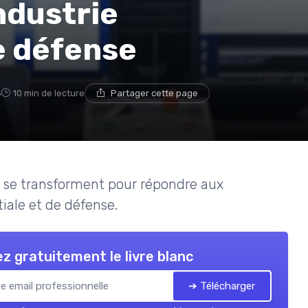
industrie
e défense
5
10 min de lecture
Partager cette page
s se transforment pour répondre aux
iale et de défense.
z gratuitement le livre blanc
➔ Télécharger