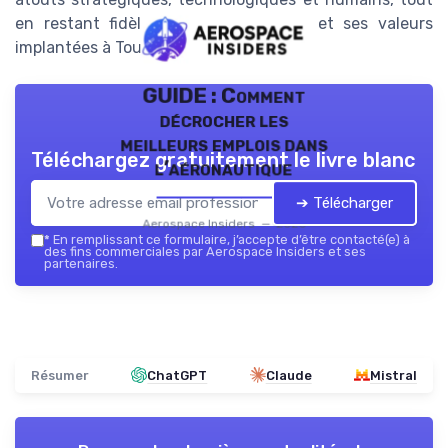
en restant fidèle à son siège social et ses valeurs
implantées à Toulouse.
GUIDE : Comment
décrocher les
meilleurs emplois dans
Téléchargez gratuitement le livre blanc
l’aéronautique
➔ Télécharger
Aerospace Insiders — 2026
*
En remplissant ce formulaire, j’accepte d’être contacté(e) à
des fins commerciales par Aerospace Insiders et ses
partenaires.
Résumer
ChatGPT
Claude
Mistral