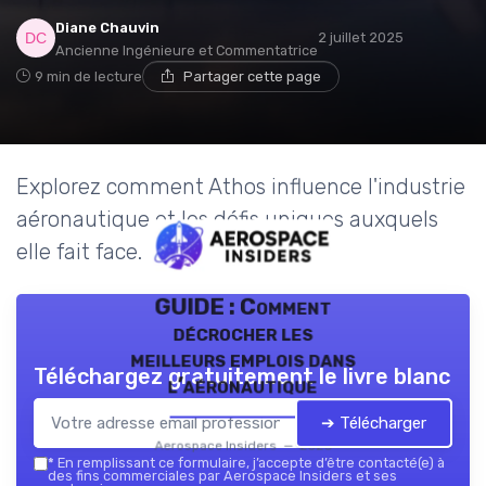
Diane Chauvin
2 juillet 2025
Ancienne Ingénieure et Commentatrice
9 min de lecture
Partager cette page
Explorez comment Athos influence l'industrie
aéronautique et les défis uniques auxquels
elle fait face.
GUIDE : Comment
décrocher les
meilleurs emplois dans
Téléchargez gratuitement le livre blanc
l’aéronautique
➔ Télécharger
Aerospace Insiders — 2026
*
En remplissant ce formulaire, j’accepte d’être contacté(e) à
des fins commerciales par Aerospace Insiders et ses