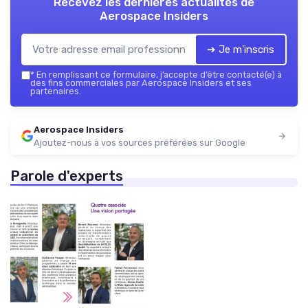
Recevez les dernières actualités de
Aerospace Insiders
➔ Je m'inscris
*
En remplissant ce formulaire, j’accepte d’être contacté(e) à
des fins commerciales par Aerospace Insiders et ses
partenaires.
Aerospace Insiders
Ajoutez-nous à vos sources préférées sur Google
Parole d'experts