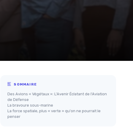
SOMMAIRE
Des Avions « Végétaux »: L'Avenir Éclatant de l'Aviation
de Défense
La bravoure sous-marine
La force spatiale, plus « verte » qu'on ne pourrait le
penser