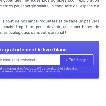
velopper des méthodes plus durables pour l'exploration
imentés par l'énergie solaire, la conquête de l’espace n'a
ue le bout de nos lance-roquettes et de faire un pas vers
st jamais trop tard pour devenir un super-héros de
iles écologiques dans votre arsenal !
z gratuitement le livre blanc
➔ Télécharger
 ce formulaire, j’accepte d’être contacté(e) à des fins
ar Aerospace Insiders et ses partenaires.