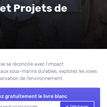
et Projets de
e se réconcilie avec l’impact
aux sous-marins durables, explorez les voies
servation de l’environnement.
z gratuitement le livre blanc
➔ Télécharger