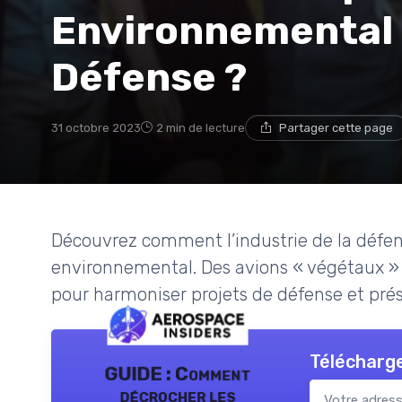
Environnemental 
Défense ?
31 octobre 2023
2 min de lecture
Partager cette page
Découvrez comment l’industrie de la défens
environnemental. Des avions « végétaux » 
pour harmoniser projets de défense et pré
Télécharge
GUIDE : Comment
décrocher les