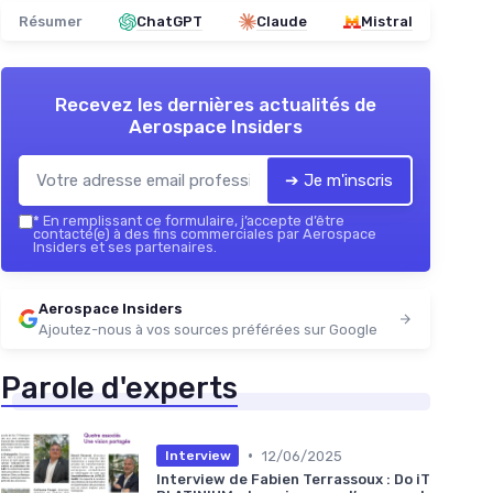
Résumer
ChatGPT
Claude
Mistral
Recevez les dernières actualités de
Aerospace Insiders
➔ Je m'inscris
*
En remplissant ce formulaire, j’accepte d’être
contacté(e) à des fins commerciales par Aerospace
Insiders et ses partenaires.
Aerospace Insiders
Ajoutez-nous à vos sources préférées sur Google
Parole d'experts
•
12/06/2025
Interview
Interview de Fabien Terrassoux : Do iT