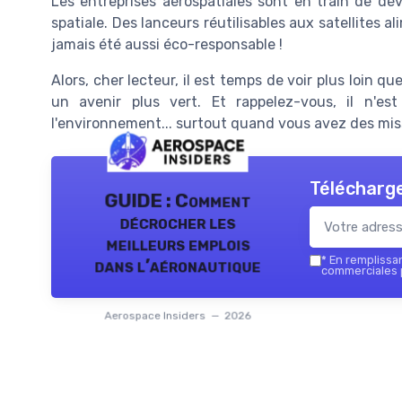
Les entreprises aérospatiales sont en train de dé
spatiale. Des lanceurs réutilisables aux satellites al
jamais été aussi éco-responsable !
Alors, cher lecteur, il est temps de voir plus loin q
un avenir plus vert. Et rappelez-vous, il n'e
l'environnement... surtout quand vous avez des miss
Télécharge
GUIDE : Comment
décrocher les
meilleurs emplois
*
En remplissant
dans l’aéronautique
commerciales p
Aerospace Insiders — 2026