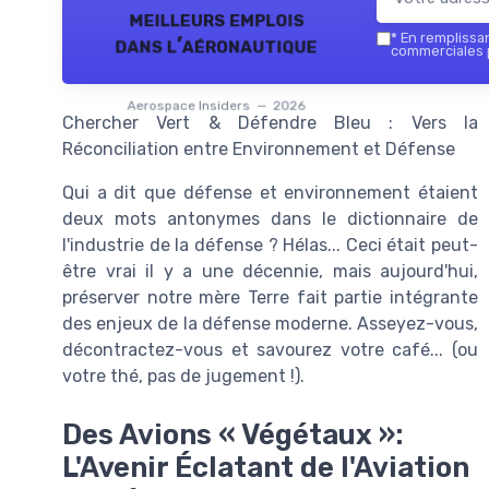
meilleurs emplois
*
En remplissant
dans l’aéronautique
commerciales p
Aerospace Insiders — 2026
Chercher Vert & Défendre Bleu : Vers la
Réconciliation entre Environnement et Défense
Qui a dit que défense et environnement étaient
deux mots antonymes dans le dictionnaire de
l'industrie de la défense ? Hélas... Ceci était peut-
être vrai il y a une décennie, mais aujourd'hui,
préserver notre mère Terre fait partie intégrante
des enjeux de la défense moderne. Asseyez-vous,
décontractez-vous et savourez votre café... (ou
votre thé, pas de jugement !).
Des Avions « Végétaux »:
L'Avenir Éclatant de l'Aviation