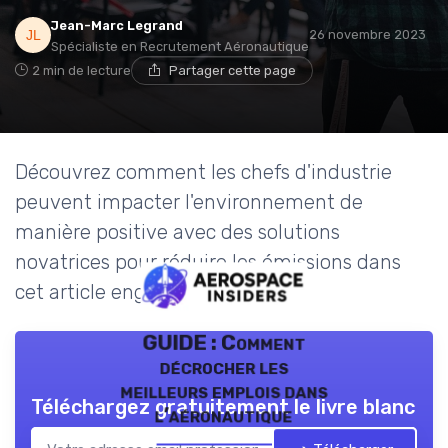
Jean-Marc Legrand
26 novembre 2023
Spécialiste en Recrutement Aéronautique
2 min de lecture
Partager cette page
Découvrez comment les chefs d'industrie
peuvent impacter l'environnement de
manière positive avec des solutions
novatrices pour réduire les émissions dans
cet article engagé.
GUIDE : Comment
décrocher les
meilleurs emplois dans
Téléchargez gratuitement le livre blanc
l’aéronautique