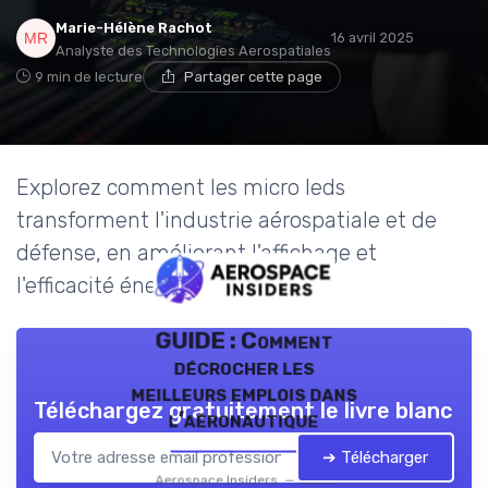
Marie-Hélène Rachot
16 avril 2025
Analyste des Technologies Aerospatiales
9 min de lecture
Partager cette page
Explorez comment les micro leds
transforment l'industrie aérospatiale et de
défense, en améliorant l'affichage et
l'efficacité énergétique.
GUIDE : Comment
décrocher les
meilleurs emplois dans
Téléchargez gratuitement le livre blanc
l’aéronautique
➔ Télécharger
Aerospace Insiders — 2026