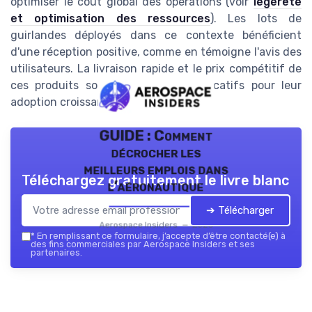
optimiser le coût global des opérations (voir
légèreté
et optimisation des ressources
). Les lots de
guirlandes déployés dans ce contexte bénéficient
d'une réception positive, comme en témoigne l'avis des
utilisateurs. La livraison rapide et le prix compétitif de
ces produits sont des atouts significatifs pour leur
adoption croissante.
GUIDE : Comment
décrocher les
meilleurs emplois dans
Téléchargez gratuitement le livre blanc
l’aéronautique
➔ Télécharger
Aerospace Insiders — 2026
*
En remplissant ce formulaire, j’accepte d’être contacté(e) à
des fins commerciales par Aerospace Insiders et ses
partenaires.