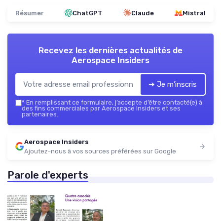
Résumer
ChatGPT
Claude
Mistral
Recevez les dernières actualités de
Aerospace Insiders
➔ Je m'inscris
*
En remplissant ce formulaire, j’accepte d’être contacté(e) à
des fins commerciales par Aerospace Insiders et ses
partenaires.
Aerospace Insiders
Ajoutez-nous à vos sources préférées sur Google
Parole d'experts