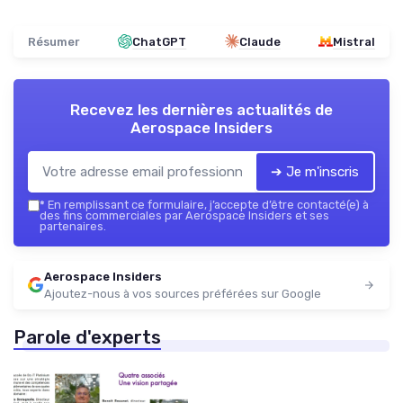
Résumer
ChatGPT
Claude
Mistral
Recevez les dernières actualités de
Aerospace Insiders
➔ Je m'inscris
*
En remplissant ce formulaire, j’accepte d’être contacté(e) à
des fins commerciales par Aerospace Insiders et ses
partenaires.
Aerospace Insiders
Ajoutez-nous à vos sources préférées sur Google
Parole d'experts