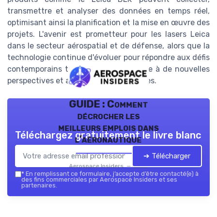
transmettre et analyser des données en temps réel,
optimisant ainsi la planification et la mise en œuvre des
projets. L'avenir est prometteur pour les lasers Leica
dans le secteur aérospatial et de défense, alors que la
technologie continue d'évoluer pour répondre aux défis
contemporains tout en ouvrant la voie à de nouvelles
perspectives et applications potentielles.
GUIDE : Comment
décrocher les
meilleurs emplois dans
Téléchargez gratuitement le livre blanc
l’aéronautique
➔ Télécharger
Aerospace Insiders — 2026
*
En remplissant ce formulaire, j’accepte d’être contacté(e) à
des fins commerciales par Aerospace Insiders et ses
partenaires.