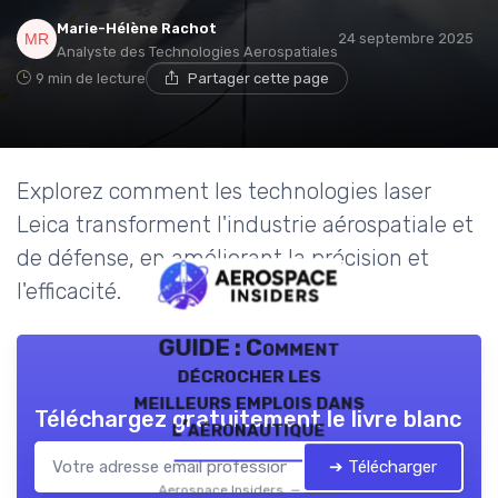
Marie-Hélène Rachot
24 septembre 2025
Analyste des Technologies Aerospatiales
9 min de lecture
Partager cette page
Explorez comment les technologies laser
Leica transforment l'industrie aérospatiale et
de défense, en améliorant la précision et
l'efficacité.
GUIDE : Comment
décrocher les
meilleurs emplois dans
Téléchargez gratuitement le livre blanc
l’aéronautique
➔ Télécharger
Aerospace Insiders — 2026