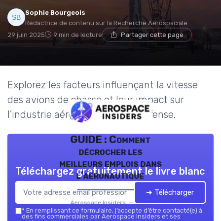
Sophie Bourgeois
Rédactrice de contenu sur la Recherche Aérospaciale
29 juin 2025
9 min de lecture
Partager cette page
Explorez les facteurs influençant la vitesse
des avions de chasse et leur impact sur
l'industrie aérospatiale et de défense.
GUIDE : Comment
décrocher les
meilleurs emplois dans
Téléchargez gratuitement le livre blanc
l’aéronautique
➔ Télécharger
Aerospace Insiders — 2026
*
En remplissant ce formulaire, j’accepte d’être contacté(e) à
des fins commerciales par Aerospace Insiders et ses