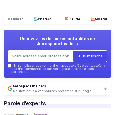
Résumer
ChatGPT
Claude
Mistral
Recevez les dernières actualités de
Aerospace Insiders
➔ Je m'inscris
*
En remplissant ce formulaire, j’accepte d’être contacté(e) à
des fins commerciales par Aerospace Insiders et ses
partenaires.
Aerospace Insiders
Ajoutez-nous à vos sources préférées sur Google
Parole d'experts