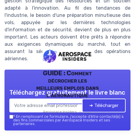
gestion stratégique des ressources et un soutien
adapté à l'innovation. Au fil des tendances de
l'industrie, le besoin d'une préparation minutieuse des
vols, appuyée par les dernières technologies
d'information et de sécurité, devient de plus en plus
important. Les acteurs doivent être prêts à répondre
aux exigences dynamiques du marché, tout en
assurant la sécurité et l'efficacité des opérations
aériennes.
GUIDE : Comment
décrocher les
meilleurs emplois dans
Téléchargez gratuitement le livre blanc
l’aéronautique
➔ Télécharger
Aerospace Insiders — 2026
*
En remplissant ce formulaire, j’accepte d’être contacté(e) à
des fins commerciales par Aerospace Insiders et ses
partenaires.