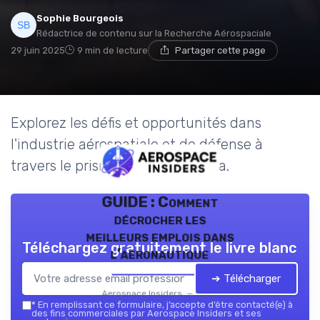
Sophie Bourgeois
Rédactrice de contenu sur la Recherche Aérospaciale
29 juin 2025
9 min de lecture
Partager cette page
Explorez les défis et opportunités dans
l'industrie aérospatiale et de défense à
travers le prisme du briefing sofia.
GUIDE : Comment
décrocher les
meilleurs emplois dans
Téléchargez gratuitement le livre blanc
l’aéronautique
➔ Télécharger
Aerospace Insiders — 2026
*
En remplissant ce formulaire, j’accepte d’être contacté(e) à
des fins commerciales par Aerospace Insiders et ses