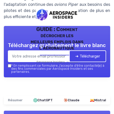
l'adaptation continue des
avions Piper
aux besoins des
pilotes et des passagers pour une aviation de plus en
plus efficiente et agréable.
GUIDE : Comment
décrocher les
meilleurs emplois dans
Téléchargez gratuitement le livre blanc
l’aéronautique
➔ Télécharger
Aerospace Insiders — 2026
*
En remplissant ce formulaire, j’accepte d’être contacté(e) à
des fins commerciales par Aerospace Insiders et ses
partenaires.
Résumer
ChatGPT
Claude
Mistral