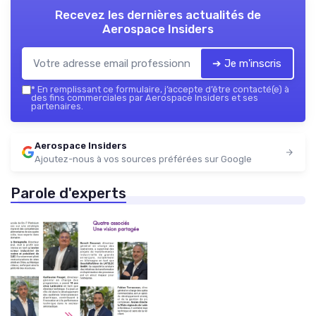
Recevez les dernières actualités de
Aerospace Insiders
➔ Je m'inscris
*
En remplissant ce formulaire, j’accepte d’être contacté(e) à
des fins commerciales par Aerospace Insiders et ses
partenaires.
Aerospace Insiders
Ajoutez-nous à vos sources préférées sur Google
Parole d'experts