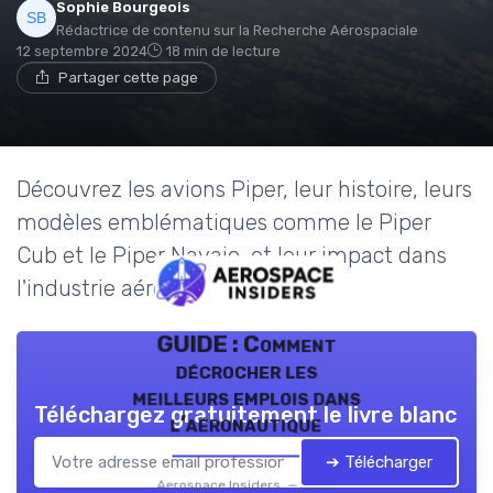
Sophie Bourgeois
Rédactrice de contenu sur la Recherche Aérospaciale
12 septembre 2024
18 min de lecture
Partager cette page
Découvrez les avions Piper, leur histoire, leurs
modèles emblématiques comme le Piper
Cub et le Piper Navajo, et leur impact dans
l'industrie aéronautique.
GUIDE : Comment
décrocher les
meilleurs emplois dans
Téléchargez gratuitement le livre blanc
l’aéronautique
➔ Télécharger
Aerospace Insiders — 2026