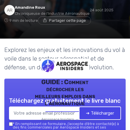
Amandine Roux
24 août 2025
Chroniqueuse de l'Industrie Aéronautique
9 min de lecture
Partager cette page
Explorez les enjeux et les innovations du vol à
voile dans le secteur aérospatial et de
défense, un domaine en pleine évolution.
GUIDE : Comment
décrocher les
meilleurs emplois dans
Téléchargez gratuitement le livre blanc
l’aéronautique
➔ Télécharger
Aerospace Insiders — 2026
*
En remplissant ce formulaire, j’accepte d’être contacté(e) à
des fins commerciales par Aerospace Insiders et ses