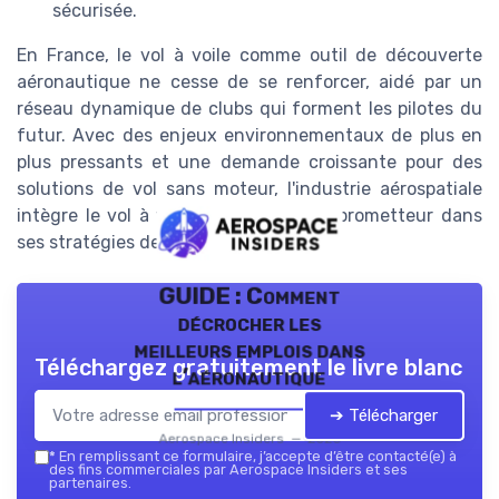
sécurisée.
En France, le vol à voile comme outil de découverte
aéronautique ne cesse de se renforcer, aidé par un
réseau dynamique de clubs qui forment les pilotes du
futur. Avec des enjeux environnementaux de plus en
plus pressants et une demande croissante pour des
solutions de vol sans moteur, l'industrie aérospatiale
intègre le vol à voile comme un axe prometteur dans
ses stratégies de développement.
GUIDE : Comment
décrocher les
meilleurs emplois dans
Téléchargez gratuitement le livre blanc
l’aéronautique
➔ Télécharger
Aerospace Insiders — 2026
*
En remplissant ce formulaire, j’accepte d’être contacté(e) à
des fins commerciales par Aerospace Insiders et ses
partenaires.