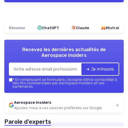
Résumer
ChatGPT
Claude
Mistral
Recevez les dernières actualités de
Aerospace Insiders
➔ Je m'inscris
*
En remplissant ce formulaire, j’accepte d’être contacté(e) à
des fins commerciales par Aerospace Insiders et ses
partenaires.
Aerospace Insiders
Ajoutez-nous à vos sources préférées sur Google
Parole d'experts