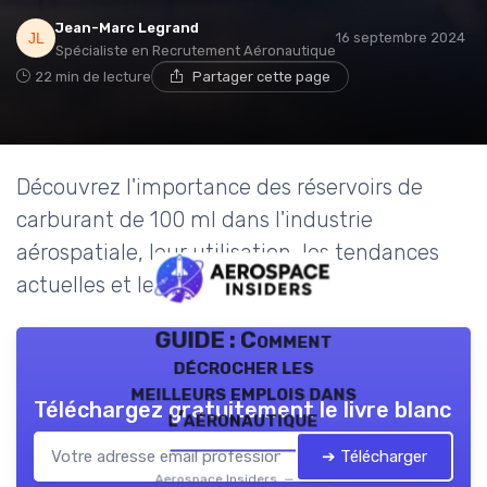
Jean-Marc Legrand
16 septembre 2024
Spécialiste en Recrutement Aéronautique
22 min de lecture
Partager cette page
Découvrez l'importance des réservoirs de
carburant de 100 ml dans l'industrie
aérospatiale, leur utilisation, les tendances
actuelles et les avis d'experts.
GUIDE : Comment
décrocher les
meilleurs emplois dans
Téléchargez gratuitement le livre blanc
l’aéronautique
➔ Télécharger
Aerospace Insiders — 2026