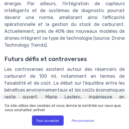
énergie. Par ailleurs, l'intégration de capteurs
intelligents et de systèmes de diagnostic pourrait
devenir une norme, améliorant ainsi l'efficacité
opérationnelle et la gestion du stock de carburant.
Actuellement, près de 40% des nouveaux modèles de
drones intègrent ce type de technologie (source: Drone
Technology Trends).
Futurs défis et controverses
Les controverses existent autour des réservoirs de
carburant de 100 ml, notamment en termes de
faisabilité et de coût. Le débat sur l'équilibre entre les
bénéfices environnementaux et les coûts économiques
reste ouvert. Marie Leclerc, ingénieure en
aéronautique, avertit: «Il est crucial de garantir que
Ce site utilise des cookies et vous donne le contrôle sur ceux que
vous souhaitez activer
ces innovations ne conduisent pas à une
augmentation disproportionnée des coûts pour les
Tout accepter
Personnaliser
fabricants». Le défi repose donc sur l'optimisation des