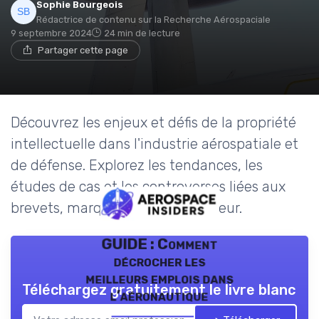
Sophie Bourgeois
Rédactrice de contenu sur la Recherche Aérospaciale
9 septembre 2024
24 min de lecture
Partager cette page
Découvrez les enjeux et défis de la propriété
intellectuelle dans l'industrie aérospatiale et
de défense. Explorez les tendances, les
études de cas et les controverses liées aux
brevets, marques et droits d'auteur.
GUIDE : Comment
décrocher les
meilleurs emplois dans
Téléchargez gratuitement le livre blanc
l’aéronautique