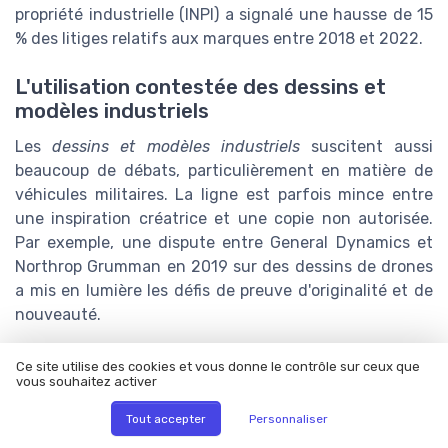
propriété industrielle (INPI) a signalé une hausse de 15
% des litiges relatifs aux marques entre 2018 et 2022.
L'utilisation contestée des dessins et
modèles industriels
Les
dessins et modèles industriels
suscitent aussi
beaucoup de débats, particulièrement en matière de
véhicules militaires. La ligne est parfois mince entre
une inspiration créatrice et une copie non autorisée.
Par exemple, une dispute entre General Dynamics et
Northrop Grumman en 2019 sur des dessins de drones
a mis en lumière les défis de preuve d'originalité et de
nouveauté.
Il n'est pas rare que ces entreprises s'accusent
Ce site utilise des cookies et vous donne le contrôle sur ceux que
mutuellement de violation de leurs
droits de propriété
vous souhaitez activer
intellectuelle
. Selon un rapport de l'Organisation
Tout accepter
Personnaliser
mondiale de la propriété intellectuelle (OMPI), près de