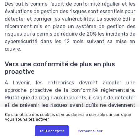
Des outils comme l'audit de conformité régulier et les
évaluations de gestion des risques sont essentiels pour
détecter et corriger les vulnérabilités. La société Edf a
récemment mis en place un système de gestion des
risques qui a permis de réduire de 20% les incidents de
cybersécurité dans les 12 mois suivant sa mise en
œuvre.
Vers une conformité de plus en plus
proactive
À l'avenir, les entreprises devront adopter une
approche proactive de la conformité réglementaire.
Plutôt que de réagir aux incidents, il s'agit de détecter
et de prévenir les risques avant qu'ils ne deviennent
problématiques. Les audits internes réguliers, la
Ce site utilise des cookies et vous donne le contrôle sur ceux que
vous souhaitez activer
formation continue du personnel et l'utilisation des
technologies avancées, comme le machine learning
Tout accepter
Personnaliser
pour analyser les données de conformité, seront