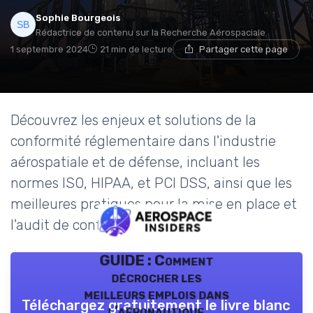
Sophie Bourgeois
Rédactrice de contenu sur la Recherche Aérospaciale
1 septembre 2024
21 min de lecture
Partager cette page
Découvrez les enjeux et solutions de la
conformité réglementaire dans l'industrie
aérospatiale et de défense, incluant les
normes ISO, HIPAA, et PCI DSS, ainsi que les
meilleures pratiques pour la mise en place et
l'audit de conformité.
GUIDE : Comment
décrocher les
meilleurs emplois dans
Téléchargez gratuitement le livre blanc
l’aéronautique