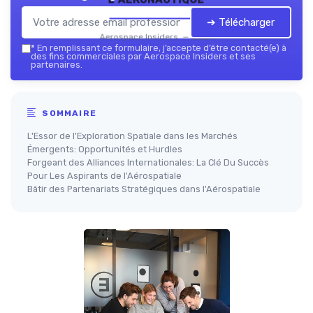
➔ Télécharger
Aerospace Insiders — 2026
*
En remplissant ce formulaire, j’accepte d’être contacté(e) à
des fins commerciales par Aerospace Insiders et ses
partenaires.
SOMMAIRE
L'Essor de l'Exploration Spatiale dans les Marchés
Émergents: Opportunités et Hurdles
Forgeant des Alliances Internationales: La Clé Du Succès
Pour Les Aspirants de l'Aérospatiale
Bâtir des Partenariats Stratégiques dans l'Aérospatiale