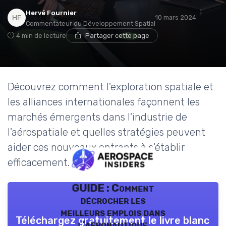
Hervé Fournier
10 mars 2024
Commentateur du Développement Spatial
4 min de lecture
Partager cette page
Découvrez comment l'exploration spatiale et
les alliances internationales façonnent les
marchés émergents dans l'industrie de
l'aérospatiale et quelles stratégies peuvent
aider ces nouveaux entrants à s'établir
efficacement.
GUIDE : Comment
décrocher les
meilleurs emplois dans
Téléchargez gratuitement le livre blanc
l’aéronautique