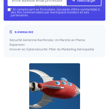
➔ Télécharger
Aerospace Insiders — 2026
*
En remplissant ce formulaire, j’accepte d’être contacté(e) à
des fins commerciales par Aerospace Insiders et ses
partenaires.
SOMMAIRE
Sécurité Aérienne Renforcée: Un Marché en Pleine
Expansion
Innover en Cybersécurité: Pilier du Marketing Aérospatial