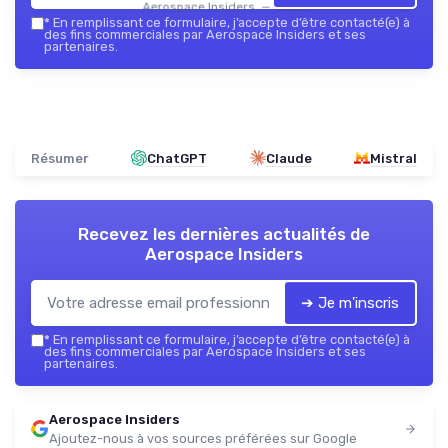
Aerospace Insiders — 2026
*
En remplissant ce formulaire, j’accepte d’être contacté(e) à
des fins commerciales par Aerospace Insiders et ses
partenaires.
Résumer
ChatGPT
Claude
Mistral
Recevez les dernières actualités de
Aerospace Insiders
➔ Je m'inscris
*
En remplissant ce formulaire, j’accepte d’être contacté(e) à
des fins commerciales par Aerospace Insiders et ses
partenaires.
Aerospace Insiders
Ajoutez-nous à vos sources préférées sur Google