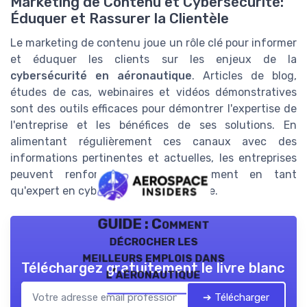
Marketing de Contenu et Cybersécurité:
Éduquer et Rassurer la Clientèle
Le marketing de contenu joue un rôle clé pour informer
et éduquer les clients sur les enjeux de la
cybersécurité en aéronautique
. Articles de blog,
études de cas, webinaires et vidéos démonstratives
sont des outils efficaces pour démontrer l'expertise de
l'entreprise et les bénéfices de ses solutions. En
alimentant régulièrement ces canaux avec des
informations pertinentes et actuelles, les entreprises
peuvent renforcer leur positionnement en tant
qu'expert en cybersécurité aérospatiale.
GUIDE : Comment
décrocher les
meilleurs emplois dans
Téléchargez gratuitement le livre blanc
l’aéronautique
➔ Télécharger