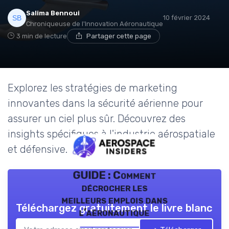
Salima Bennoui
10 février 2024
Chroniqueuse de l'Innovation Aéronautique
3 min de lecture
Partager cette page
Explorez les stratégies de marketing
innovantes dans la sécurité aérienne pour
assurer un ciel plus sûr. Découvrez des
insights spécifiques à l'industrie aérospatiale
et défensive.
GUIDE : Comment
décrocher les
meilleurs emplois dans
Téléchargez gratuitement le livre blanc
l’aéronautique