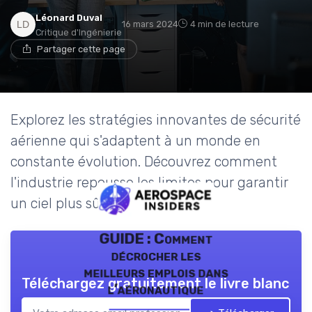
Léonard Duval
16 mars 2024
4 min de lecture
Critique d'Ingénierie
Partager cette page
Explorez les stratégies innovantes de sécurité
aérienne qui s'adaptent à un monde en
constante évolution. Découvrez comment
l'industrie repousse les limites pour garantir
un ciel plus sûr.
GUIDE : Comment
décrocher les
meilleurs emplois dans
Téléchargez gratuitement le livre blanc
l’aéronautique