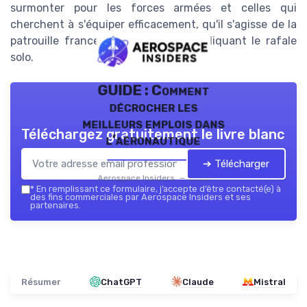
surmonter pour les forces armées et celles qui
cherchent à s'équiper efficacement, qu'il s'agisse de la
patrouille france ou de missions impliquant le rafale
solo.
GUIDE : Comment
décrocher les
meilleurs emplois dans
Téléchargez gratuitement le livre blanc
l’aéronautique
➔ Télécharger
Aerospace Insiders — 2026
*
En remplissant ce formulaire, j’accepte d’être contacté(e) à
des fins commerciales par Aerospace Insiders et ses
partenaires.
Résumer
ChatGPT
Claude
Mistral