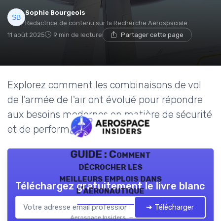
Sophie Bourgeois
Rédactrice de contenu sur la Recherche Aérospaciale
11 août 2025
9 min de lecture
Partager cette page
Explorez comment les combinaisons de vol
de l'armée de l'air ont évolué pour répondre
aux besoins modernes en matière de sécurité
et de performance.
GUIDE : Comment
décrocher les
meilleurs emplois dans
Téléchargez gratuitement le livre blanc
l’aéronautique
➔ Télécharger
Aerospace Insiders — 2026