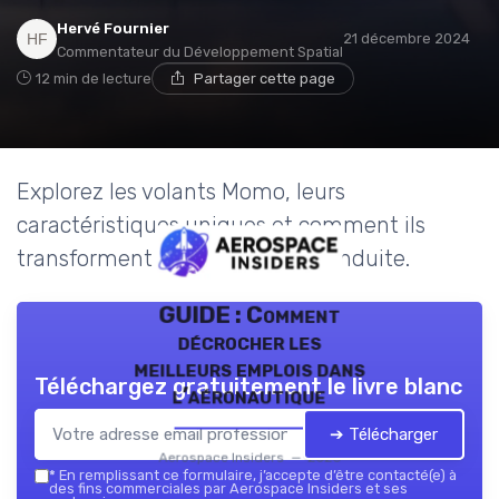
Hervé Fournier
21 décembre 2024
Commentateur du Développement Spatial
12 min de lecture
Partager cette page
Explorez les volants Momo, leurs
caractéristiques uniques et comment ils
transforment l'expérience de conduite.
GUIDE : Comment
décrocher les
meilleurs emplois dans
Téléchargez gratuitement le livre blanc
l’aéronautique
➔ Télécharger
Aerospace Insiders — 2026
*
En remplissant ce formulaire, j’accepte d’être contacté(e) à
des fins commerciales par Aerospace Insiders et ses