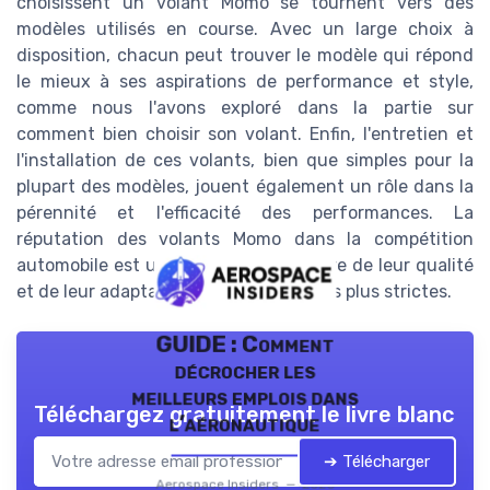
choisissent un volant Momo se tournent vers des
modèles utilisés en course. Avec un large choix à
disposition, chacun peut trouver le modèle qui répond
le mieux à ses aspirations de performance et style,
comme nous l'avons exploré dans la partie sur
comment bien choisir son volant. Enfin, l'entretien et
l'installation de ces volants, bien que simples pour la
plupart des modèles, jouent également un rôle dans la
pérennité et l'efficacité des performances. La
réputation des volants Momo dans la compétition
automobile est un gage supplémentaire de leur qualité
et de leur adaptation aux exigences les plus strictes.
GUIDE : Comment
décrocher les
meilleurs emplois dans
Téléchargez gratuitement le livre blanc
l’aéronautique
➔ Télécharger
Aerospace Insiders — 2026