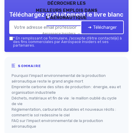
décrocher les
meilleurs emplois dans
Téléchargez gratuitement le livre blanc
l’aéronautique
➔ Télécharger
Aerospace Insiders — 2026
*
En remplissant ce formulaire, j’accepte d’être contacté(e) à
des fins commerciales par Aerospace Insiders et ses
partenaires.
SOMMAIRE
Pourquoi l’impact environnemental de la production
aéronautique reste le grand angle mort
Empreinte carbone des sites de production : énergie, eau et
organisation industrielle
Déchets, matériaux et fin de vie : le maillon oublié du cycle
de vie
Réglementation, carburants durables et nouveaux récits :
comment le sol redessine le ciel
FAQ sur l’impact environnemental de la production
aéronautique