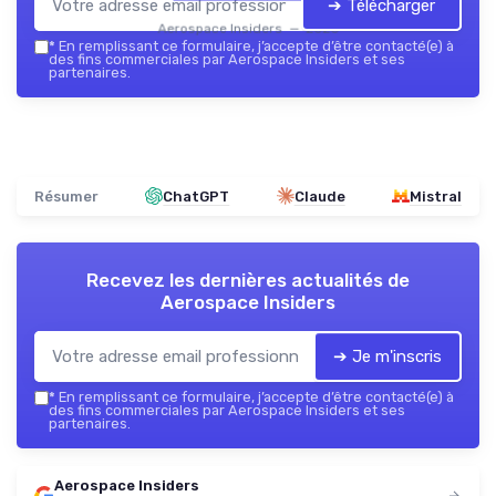
➔ Télécharger
Aerospace Insiders — 2026
*
En remplissant ce formulaire, j’accepte d’être contacté(e) à
des fins commerciales par Aerospace Insiders et ses
partenaires.
Résumer
ChatGPT
Claude
Mistral
Recevez les dernières actualités de
Aerospace Insiders
➔ Je m'inscris
*
En remplissant ce formulaire, j’accepte d’être contacté(e) à
des fins commerciales par Aerospace Insiders et ses
partenaires.
Aerospace Insiders