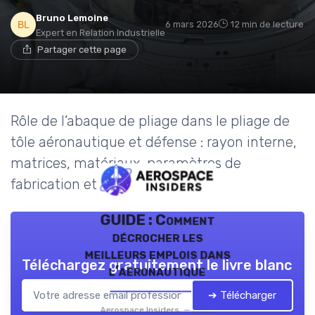
Bruno Lemoine
6 mars 2026
12 min de lecture
Expert en Relation Industrielle
Partager cette page
Rôle de l’abaque de pliage dans le pliage de
tôle aéronautique et défense : rayon interne,
matrices, matériaux, paramètres de
fabrication et enjeux industriels.
GUIDE : Comment
décrocher les
meilleurs emplois dans
Téléchargez gratuitement le livre blanc
l’aéronautique
➔ Télécharger
Aerospace Insiders — 2026