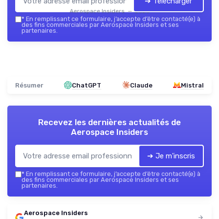
➔ Télécharger
Aerospace Insiders — 2026
*
En remplissant ce formulaire, j’accepte d’être contacté(e) à
des fins commerciales par Aerospace Insiders et ses
partenaires.
Résumer
ChatGPT
Claude
Mistral
Recevez les dernières actualités de
Aerospace Insiders
➔ Je m'inscris
*
En remplissant ce formulaire, j’accepte d’être contacté(e) à
des fins commerciales par Aerospace Insiders et ses
partenaires.
Aerospace Insiders