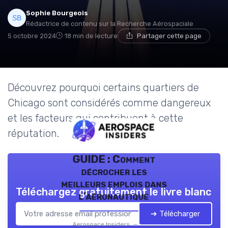
Sophie Bourgeois
Rédactrice de contenu sur la Recherche Aérospaciale
5 octobre 2024
18 min de lecture
Partager cette page
Découvrez pourquoi certains quartiers de
Chicago sont considérés comme dangereux
et les facteurs qui contribuent à cette
réputation.
GUIDE : Comment
décrocher les
meilleurs emplois dans
Téléchargez gratuitement le livre blanc
l’aéronautique
➔ Télécharger
Aerospace Insiders — 2026