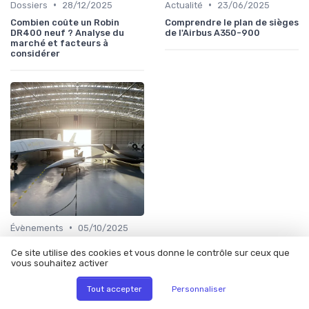
•
•
Dossiers
28/12/2025
Actualité
23/06/2025
Combien coûte un Robin
Comprendre le plan de sièges
DR400 neuf ? Analyse du
de l'Airbus A350-900
marché et facteurs à
considérer
•
Évènements
05/10/2025
Un aperçu du complexe
Ce site utilise des cookies et vous donne le contrôle sur ceux que
sportif et culturel d'Airbus
vous souhaitez activer
Helicopters
Tout accepter
Personnaliser
À lire aussi