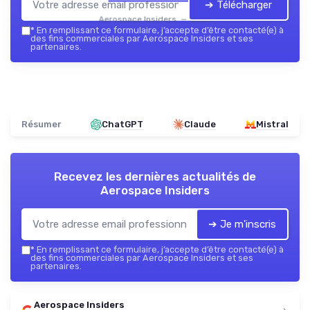
➔ Télécharger
Aerospace Insiders — 2026
*
En remplissant ce formulaire, j’accepte d’être contacté(e) à
des fins commerciales par Aerospace Insiders et ses
partenaires.
Résumer
ChatGPT
Claude
Mistral
Recevez les dernières actualités de
Aerospace Insiders
➔ Je m'inscris
*
En remplissant ce formulaire, j’accepte d’être contacté(e) à
des fins commerciales par Aerospace Insiders et ses
partenaires.
Aerospace Insiders