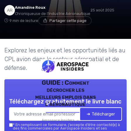
Amandine Roux
25 août 2025
Chroniqueuse de l'Industrie Aéronautique
9 min de lecture
Partager cette page
Explorez les enjeux et les opportunités liés au
CPL avion dans le secteur aérospatial et de
défense.
GUIDE : Comment
décrocher les
meilleurs emplois dans
Téléchargez gratuitement le livre blanc
l’aéronautique
➔ Télécharger
Aerospace Insiders — 2026
*
En remplissant ce formulaire, j’accepte d’être contacté(e) à
des fins commerciales par Aerospace Insiders et ses