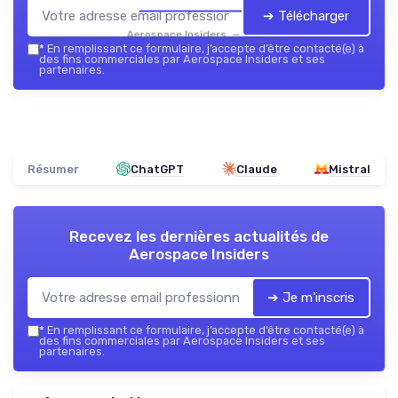
➔ Télécharger
Aerospace Insiders — 2026
*
En remplissant ce formulaire, j’accepte d’être contacté(e) à
des fins commerciales par Aerospace Insiders et ses
partenaires.
Résumer
ChatGPT
Claude
Mistral
Recevez les dernières actualités de
Aerospace Insiders
➔ Je m'inscris
*
En remplissant ce formulaire, j’accepte d’être contacté(e) à
des fins commerciales par Aerospace Insiders et ses
partenaires.