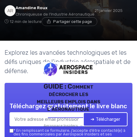
Amandine Roux
21 janvier 2025
Chroniqueuse de l'Industrie Aéronautique
12 min de lecture
Partager cette page
Explorez les avancées technologiques et les
défis uniques de l'industrie aérospatiale et de
défense.
GUIDE : Comment
décrocher les
meilleurs emplois dans
Téléchargez gratuitement le livre blanc
l’aéronautique
➔ Télécharger
Aerospace Insiders — 2026
*
En remplissant ce formulaire, j’accepte d’être contacté(e) à
des fins commerciales par Aerospace Insiders et ses