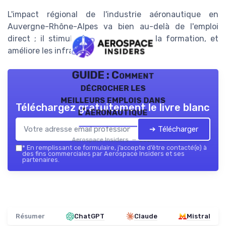
L'impact régional de l'industrie aéronautique en
Auvergne-Rhône-Alpes va bien au-delà de l'emploi
direct ; il stimule aussi l'innovation, la formation, et
améliore les infrastructures locales.
GUIDE : Comment
décrocher les
meilleurs emplois dans
Téléchargez gratuitement le livre blanc
l’aéronautique
➔ Télécharger
Aerospace Insiders — 2026
*
En remplissant ce formulaire, j’accepte d’être contacté(e) à
des fins commerciales par Aerospace Insiders et ses
partenaires.
Résumer
ChatGPT
Claude
Mistral