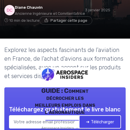
Diane Chauvin
3 janvier 2025
Ancienne Ingénieure et Commentatrice
10 min de lecture
Partager cette page
Explorez les aspects fascinants de l'aviation
en France, de l'achat d'avions aux formations
spécialisées, avec un accent sur les produits
et services disponibles.
GUIDE : Comment
décrocher les
meilleurs emplois dans
Téléchargez gratuitement le livre blanc
l’aéronautique
➔ Télécharger
Aerospace Insiders — 2026