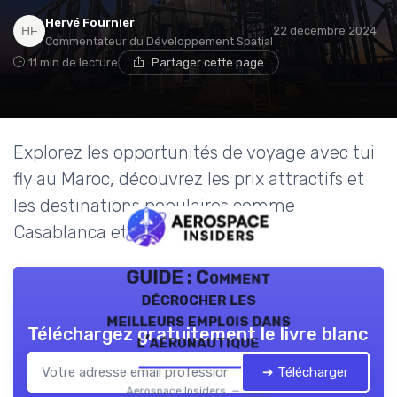
Hervé Fournier
22 décembre 2024
Commentateur du Développement Spatial
11 min de lecture
Partager cette page
Explorez les opportunités de voyage avec tui
fly au Maroc, découvrez les prix attractifs et
les destinations populaires comme
Casablanca et Marrakech.
GUIDE : Comment
décrocher les
meilleurs emplois dans
Téléchargez gratuitement le livre blanc
l’aéronautique
➔ Télécharger
Aerospace Insiders — 2026