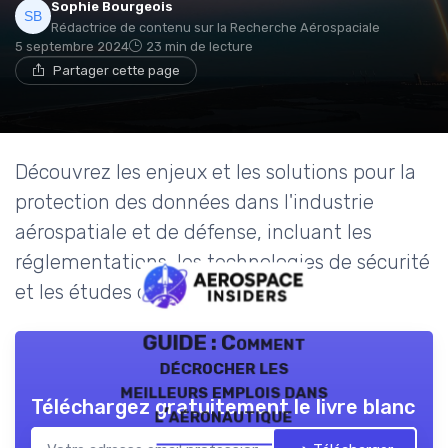
Sophie Bourgeois
Rédactrice de contenu sur la Recherche Aérospaciale
5 septembre 2024
23 min de lecture
Partager cette page
Découvrez les enjeux et les solutions pour la
protection des données dans l'industrie
aérospatiale et de défense, incluant les
réglementations, les technologies de sécurité
et les études de cas.
GUIDE : Comment
décrocher les
meilleurs emplois dans
Téléchargez gratuitement le livre blanc
l’aéronautique