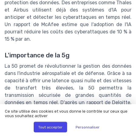
protection des données. Des entreprises comme Thales
et Airbus utilisent déjà des systèmes d'IA pour
anticiper et détecter les cyberattaques en temps réel.
Un rapport de McAfee estime que l'adoption de l'IA
pourrait réduire les coûts des cyberattaques de 10 % à
15 % par an.
L'importance de la 5g
La 5G promet de révolutionner la gestion des données
dans l'industrie aérospatiale et de défense. Grâce à sa
capacité à offrir une latence quasi nulle et des vitesses
de transfert très élevées, la 5G permettra la
transmission sécurisée de grandes quantités de
données en temps réel. D'après un rapport de Deloitte,
72 % des entreprises du secteur considèrent la 5G
Ce site utilise des cookies et vous donne le contrôle sur ceux que
vous souhaitez activer
comme une priorité stratégique pour les trois
prochaines années.
Tout accepter
Personnaliser